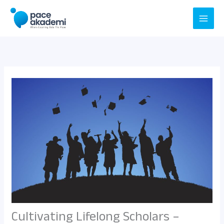
Skip
to
content
Cultivating Lifelong Scholars –