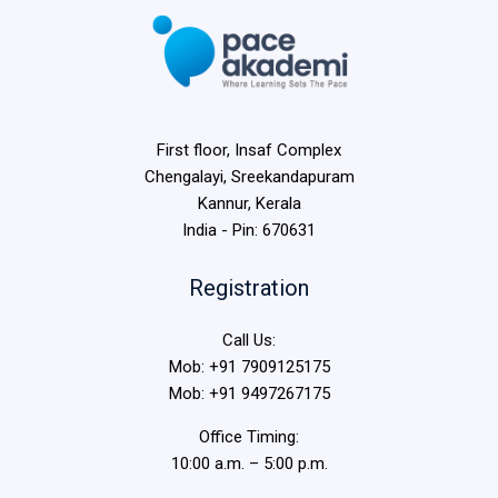
First floor, Insaf Complex
Chengalayi, Sreekandapuram
Kannur, Kerala
India - Pin: 670631
Registration
Call Us:
Mob: +91 7909125175
Mob: +91 9497267175
Office Timing:
10:00 a.m. – 5:00 p.m.