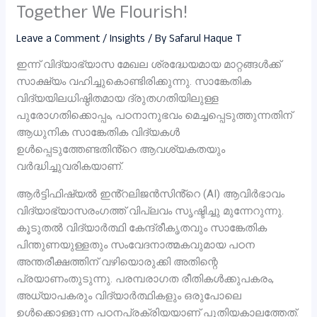
Together We Flourish!
Leave a Comment
/
Insights
/ By
Safarul Haque T
ഇന്ന് വിദ്യാഭ്യാസ മേഖല ശ്രദ്ധേയമായ മാറ്റങ്ങൾക്ക്
സാക്ഷ്യം വഹിച്ചുകൊണ്ടിരിക്കുന്നു. സാങ്കേതിക
വിദ്യയിലധിഷ്ഠിതമായ ദ്രുതഗതിയിലുള്ള
പുരോഗതിക്കൊപ്പം, പഠനാനുഭവം മെച്ചപ്പെടുത്തുന്നതിന്
ആധുനിക സാങ്കേതിക വിദ്യകൾ
ഉൾപ്പെടുത്തേണ്ടതിൻ്റെ ആവശ്യകതയും
വർദ്ധിച്ചുവരികയാണ്.
ആർട്ടിഫിഷ്യൽ ഇൻ്റലിജൻസിൻ്റെ (AI) ആവിർഭാവം
വിദ്യാഭ്യാസരം​ഗത്ത് വിപ്ലവം സൃഷ്ടിച്ചു മുന്നേറുന്നു.
കൂടുതൽ വിദ്യാർത്ഥി കേന്ദ്രീകൃതവും സാങ്കേതിക
പിന്തുണയുള്ളതും സംവേദനാത്മകവുമായ പഠന
അന്തരീക്ഷത്തിന് വഴിയൊരുക്കി അതിന്റെ
പ്രയാണംതുടുന്നു. പരമ്പരാഗത രീതികൾക്കുപകരം,
അധ്യാപകരും വിദ്യാർത്ഥികളും ഒരുപോലെ
ഉൾക്കൊള്ളുന്ന പഠനപ്രക്രിയയാണ് പുതിയകാലത്തേത്.