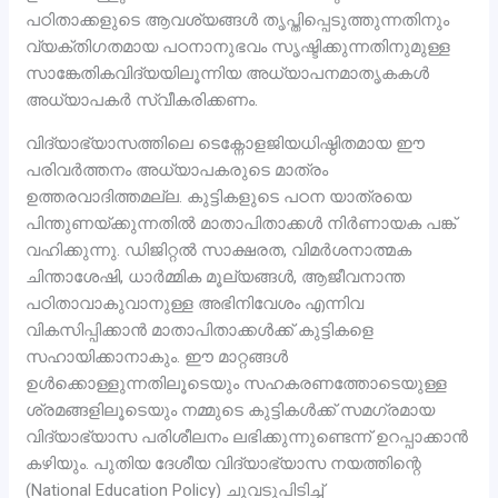
പഠിതാക്കളുടെ ആവശ്യങ്ങൾ തൃപ്തിപ്പെടുത്തുന്നതിനും
വ്യക്തിഗതമായ പഠനാനുഭവം സൃഷ്ടിക്കുന്നതിനുമുള്ള
സാങ്കേതികവിദ്യയിലൂന്നിയ അധ്യാപനമാതൃകകൾ
അധ്യാപകർ സ്വീകരിക്കണം.
വിദ്യാഭ്യാസത്തിലെ ടെക്നോളജിയധിഷ്ഠിതമായ ഈ
പരിവർത്തനം അധ്യാപകരുടെ മാത്രം
ഉത്തരവാദിത്തമല്ല. കുട്ടികളുടെ പഠന യാത്രയെ
പിന്തുണയ്ക്കുന്നതിൽ മാതാപിതാക്കൾ നിർണായക പങ്ക്
വഹിക്കുന്നു. ഡിജിറ്റൽ സാക്ഷരത, വിമർശനാത്മക
ചിന്താശേഷി, ധാർമ്മിക മൂല്യങ്ങൾ, ആജീവനാന്ത
പഠിതാവാകുവാനുള്ള അഭിനിവേശം എന്നിവ
വികസിപ്പിക്കാൻ മാതാപിതാക്കൾക്ക് കുട്ടികളെ
സഹായിക്കാനാകും. ഈ മാറ്റങ്ങൾ
ഉൾക്കൊള്ളുന്നതിലൂടെയും സഹകരണത്തോടെയുള്ള
ശ്രമങ്ങളിലൂടെയും നമ്മുടെ കുട്ടികൾക്ക് സമഗ്രമായ
വിദ്യാഭ്യാസ പരിശീലനം ലഭിക്കുന്നുണ്ടെന്ന് ഉറപ്പാക്കാൻ
കഴിയും. പുതിയ ദേശീയ വിദ്യാഭ്യാസ നയത്തിന്റെ
(National Education Policy) ചുവടുപിടിച്ച്