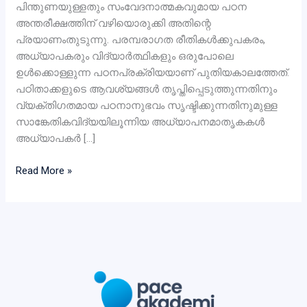
പിന്തുണയുള്ളതും സംവേദനാത്മകവുമായ പഠന
അന്തരീക്ഷത്തിന് വഴിയൊരുക്കി അതിന്റെ
പ്രയാണംതുടുന്നു. പരമ്പരാഗത രീതികൾക്കുപകരം,
അധ്യാപകരും വിദ്യാർത്ഥികളും ഒരുപോലെ
ഉൾക്കൊള്ളുന്ന പഠനപ്രക്രിയയാണ് പുതിയകാലത്തേത്.
പഠിതാക്കളുടെ ആവശ്യങ്ങൾ തൃപ്തിപ്പെടുത്തുന്നതിനും
വ്യക്തിഗതമായ പഠനാനുഭവം സൃഷ്ടിക്കുന്നതിനുമുള്ള
സാങ്കേതികവിദ്യയിലൂന്നിയ അധ്യാപനമാതൃകകൾ
അധ്യാപകർ […]
Cultivating
Read More »
Lifelong
Scholars
–
Together
We
Flourish!