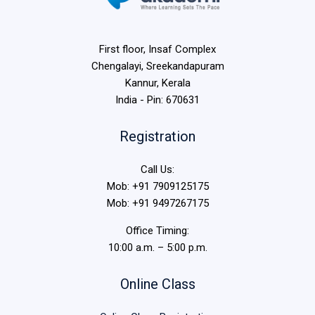
First floor, Insaf Complex
Chengalayi, Sreekandapuram
Kannur, Kerala
India - Pin: 670631
Registration
Call Us:
Mob: +91 7909125175
Mob: +91 9497267175
Office Timing:
10:00 a.m. – 5:00 p.m.
Online Class