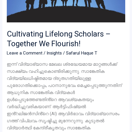
Cultivating Lifelong Scholars –
Together We Flourish!
Leave a Comment
/
Insights
/
Safarul Haque T
ഇന്ന് വിദ്യാഭ്യാസ മേഖല ശ്രദ്ധേയമായ മാറ്റങ്ങൾക്ക്
സാക്ഷ്യം വഹിച്ചുകൊണ്ടിരിക്കുന്നു. സാങ്കേതിക
വിദ്യയിലധിഷ്ഠിതമായ ദ്രുതഗതിയിലുള്ള
പുരോഗതിക്കൊപ്പം, പഠനാനുഭവം മെച്ചപ്പെടുത്തുന്നതിന്
ആധുനിക സാങ്കേതിക വിദ്യകൾ
ഉൾപ്പെടുത്തേണ്ടതിൻ്റെ ആവശ്യകതയും
വർദ്ധിച്ചുവരികയാണ്. ആർട്ടിഫിഷ്യൽ
ഇൻ്റലിജൻസിൻ്റെ (AI) ആവിർഭാവം വിദ്യാഭ്യാസരം​
ഗത്ത് വിപ്ലവം സൃഷ്ടിച്ചു മുന്നേറുന്നു. കൂടുതൽ
വിദ്യാർത്ഥി കേന്ദ്രീകൃതവും സാങ്കേതിക